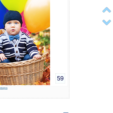
59
рвара