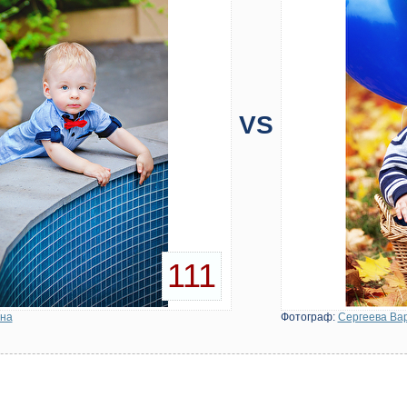
VS
111
яна
Фотограф:
Сергеева Ва