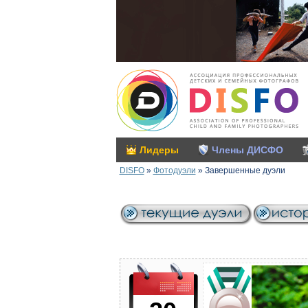
Лидеры
Члены ДИСФО
DISFO
»
Фотодуэли
»
Завершенные дуэли