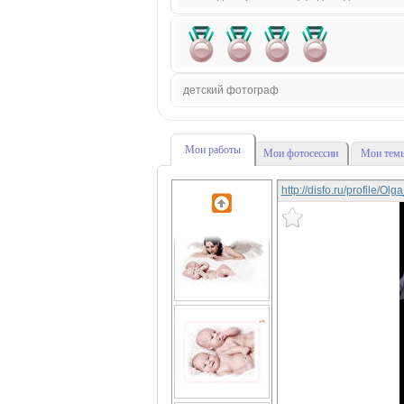
детский фотограф
Мои работы
Мои фотосессии
Мои темы
http://disfo.ru/profile/O