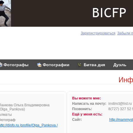
Зарегистрироваться
Забыли 
Фотографы
Фотографии
Битва дня
Дуэль
Инф
Вы можете мне:
Написать на почту:
inst
in
c
t@lis
t.ru
Панкова Ольга Владимировна
Позвонить:
8(727) 327 52 
(Olga_Pankova)
Ещё у меня есть:
Алматы
Сайт:
http://mammyst
Фотограф
ttp://disfo.ru /profile/Olga_Pankova /