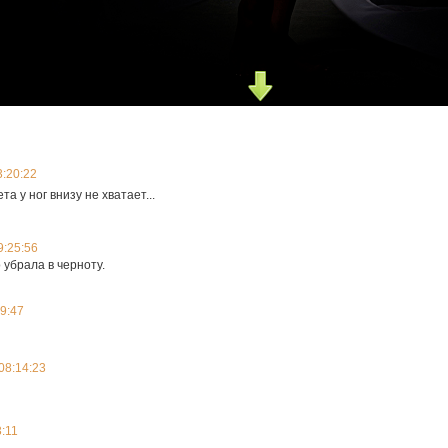
3:20:22
та у ног внизу не хватает...
9:25:56
 убрала в черноту.
9:47
08:14:23
:11