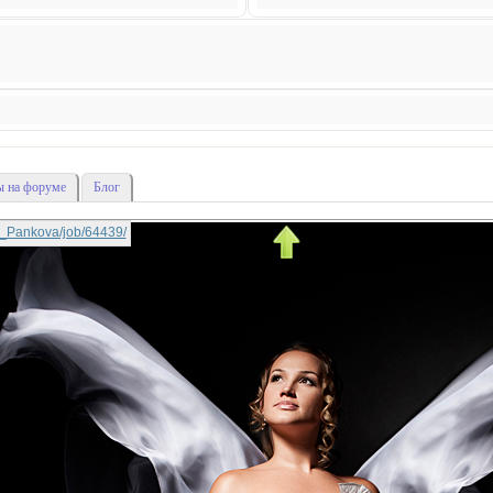
 на форуме
Блог
lga_Pankova/job/64439/