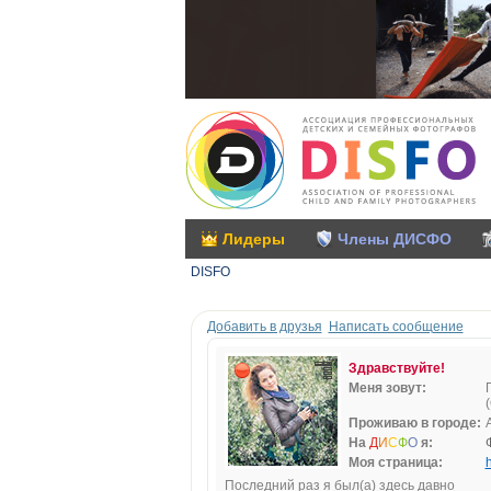
Лидеры
Члены ДИСФО
DISFO
Добавить в друзья
Написать сообщение
Здравствуйте!
Меня зовут:
Проживаю в городе:
На
Д
И
С
Ф
О
я:
Моя страница:
h
Последний раз я был(а) здесь давно