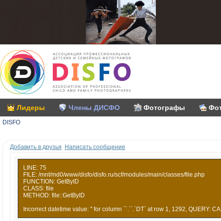
Лидеры
Члены ДИСФО
Фотографы
Фо
DISFO
Добавить в друзья
Написать сообщение
LINE: 75
FILE: /mnt/md0/www/disfo/disfo.ru/scf/modules/main/classes/file.php
FUNCTION: GetByID
CLASS: file
METHOD: file::GetByID
Incorrect datetime value: '' for column ``.``.`DT` at row 1, 1292, QUERY: CA