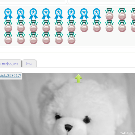
 на форуме
Блог
ic/job/353617/