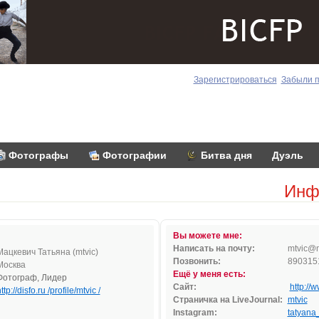
Зарегистрироваться
Забыли 
Фотографы
Фотографии
Битва дня
Дуэль
Инф
Вы можете мне:
Написать на почту:
mtv
i
c@
Мацкевич Татьяна (mtvic)
Позвонить:
890315
Москва
Ещё у меня есть:
Фотограф, Лидер
Сайт:
http://
ttp://disfo.ru /profile/mtvic /
Страничка на LiveJournal:
mtvic
Instagram:
tatyana