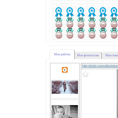
Мои работы
Мои фотосессии
Мои темы
http://disfo.ru/profile/mtv