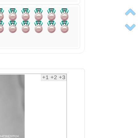
+1
+2
+3