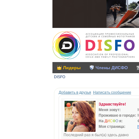
Лидеры
Члены ДИСФО
DISFO
Добавить в друзья
Написать сообщение
Здравствуйте!
Меня зовут:
Проживаю в городе:
На
Д
И
С
Ф
О
я:
Моя страница:
h
Последний раз я был(а) здесь давно