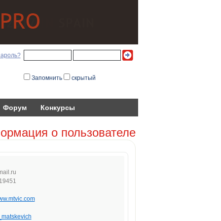
пароль?
Запомнить
скрытый
Форум
Конкурсы
ормация о пользователе
mai
l.r
u
19451
www.mtvic.com
_matskevich