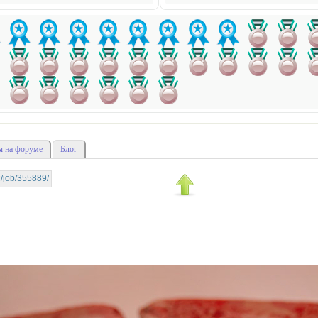
 на форуме
Блог
ic/job/355889/