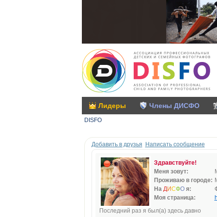
Лидеры
Члены ДИСФО
DISFO
Добавить в друзья
Написать сообщение
Здравствуйте!
Меня зовут:
Проживаю в городе:
На
Д
И
С
Ф
О
я:
Моя страница:
h
Последний раз я был(а) здесь давно