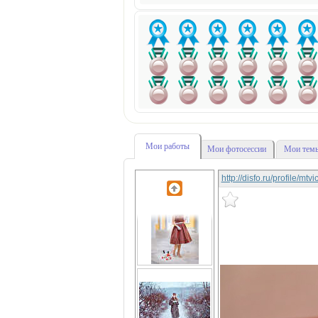
Мои работы
Мои фотосессии
Мои темы
http://disfo.ru/profile/mtv