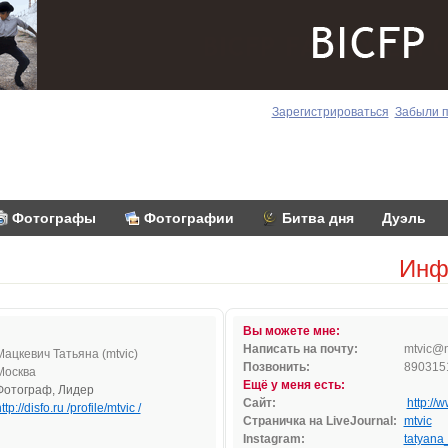
Зарегистрироваться
Забыли 
Фотографы
Фотографии
Битва дня
Дуэль
Инф
Вы можете мне:
Написать на почту:
m
tvic@
Мацкевич Татьяна (mtvic)
Позвонить:
890315
Москва
Ещё у меня есть:
Фотограф, Лидер
Сайт:
http://
ttp://disfo.ru /profile/mtvic /
Страничка на LiveJournal:
mtvic
Instagram:
tatyana