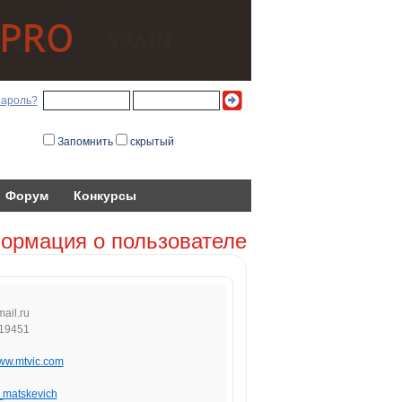
пароль?
Запомнить
скрытый
Форум
Конкурсы
ормация о пользователе
mai
l.ru
19451
www.mtvic.com
_matskevich