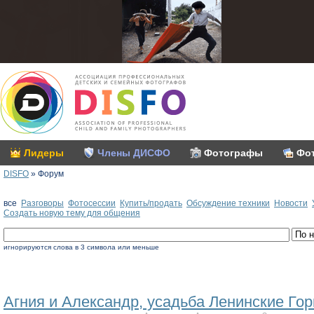
Лидеры
Члены ДИСФО
Фотографы
Фо
DISFO
»
Форум
все
Разговоры
Фотосессии
Купить/продать
Обсуждение техники
Новоcти
Создать новую тему для общения
игнорируются слова в 3 символа или меньше
Агния и Александр, усадьба Ленинские Гор