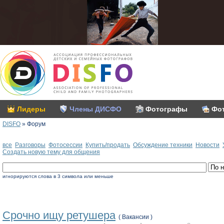
Лидеры
Члены ДИСФО
Фотографы
Фо
DISFO
»
Форум
все
Разговоры
Фотосессии
Купить/продать
Обсуждение техники
Новоcти
Создать новую тему для общения
игнорируются слова в 3 символа или меньше
Срочно ищу ретушера
( Вакансии )