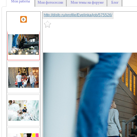
Мои работы
Мои фотосессии
Мои темы на форуме
Блог
http://disfo.ru/profile/Evelinka/job/575526/