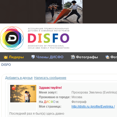
Лидеры
Члены ДИСФО
Фотографы
Фо
DISFO
Добавить в друзья
Написать сообщение
Здравствуйте!
Меня зовут:
Прохорова Эвелина (Evelinka)
Проживаю в городе:
Москва
На
Д
И
С
Ф
О
я:
Фотограф
Моя страница:
http://disfo.ru /profile/Evelinka /
Последний раз я был(а) здесь давно