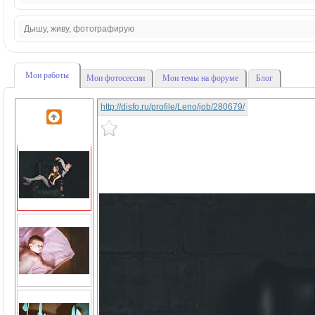
Дышу, живу, фотографирую
Мои работы
Мои фотосессии
Мои темы на форуме
Блог
http://disfo.ru/profile/Leno/job/280679/