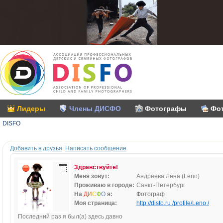
Лидеры
Члены ДИСФО
Фотографы
Фо
DISFO
Добавить в друзья
Написать сообщение
Здравствуйте!
Меня зовут:
Андреева Лена (Leno)
Проживаю в городе:
Санкт-Петербург
На
Д
И
С
Ф
О
я:
Фотограф
Моя страница:
http://disfo.ru /profile/Leno /
Последний раз я был(а) здесь давно