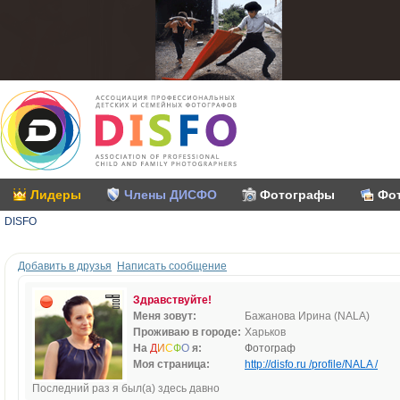
Лидеры
Члены ДИСФО
Фотографы
Фо
DISFO
Добавить в друзья
Написать сообщение
Здравствуйте!
Меня зовут:
Бажанова Ирина (NALA)
Проживаю в городе:
Харьков
На
Д
И
С
Ф
О
я:
Фотограф
Моя страница:
http://disfo.ru /profile/NALA /
Последний раз я был(а) здесь давно