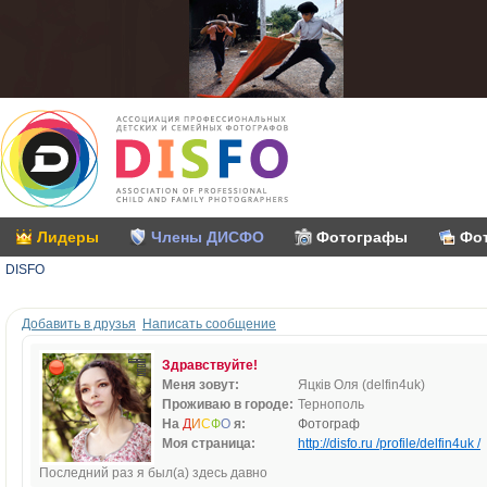
Лидеры
Члены ДИСФО
Фотографы
Фо
DISFO
Добавить в друзья
Написать сообщение
Здравствуйте!
Меня зовут:
Яцків Оля (delfin4uk)
Проживаю в городе:
Тернополь
На
Д
И
С
Ф
О
я:
Фотограф
Моя страница:
http://disfo.ru /profile/delfin4uk /
Последний раз я был(а) здесь давно