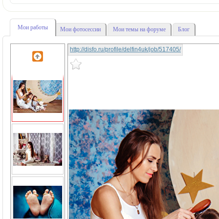
Мои работы
Мои фотосессии
Мои темы на форуме
Блог
http://disfo.ru/profile/delfin4uk/job/517405/