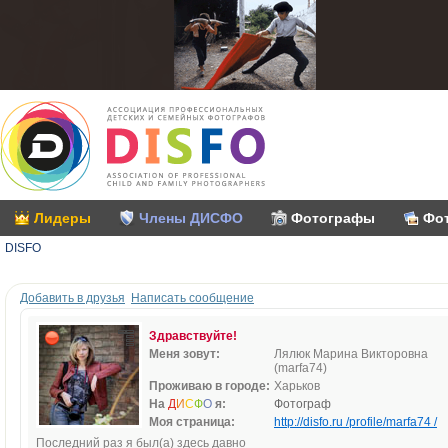
Лидеры
Члены ДИСФО
Фотографы
Фо
DISFO
Добавить в друзья
Написать сообщение
Здравствуйте!
Меня зовут:
Лялюк Марина Викторовна
(marfa74)
Проживаю в городе:
Харьков
На
Д
И
С
Ф
О
я:
Фотограф
Моя страница:
http://disfo.ru /profile/marfa74 /
Последний раз я был(а) здесь давно