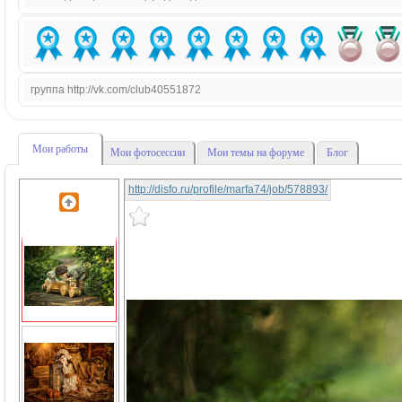
группа http://vk.com/club40551872
Мои работы
Мои фотосессии
Мои темы на форуме
Блог
http://disfo.ru/profile/marfa74/job/578893/