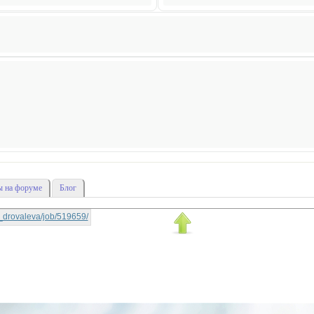
 на форуме
Блог
ga_drovaleva/job/519659/