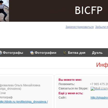
Зарегистрироваться
Забыли 
Фотографы
Фотографии
Битва дня
Дуэль
Инф
Вы можете мне:
Позвонить:
+7 965 475 2
Дровалева Ольга Михайловна
Связаться по Skype:
(olga_drovaleva)
Сочи
Ещё у меня есть:
Фотограф
Сайт:
http://olgadr
ttp://disfo.ru /profile/olga_drovaleva /