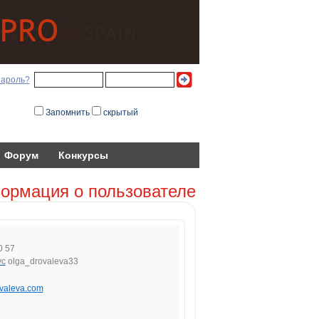
пароль?
Запомнить
скрытый
Форум
Конкурсы
ормация о пользователе
0 57
olga_drovaleva33
ovaleva.com