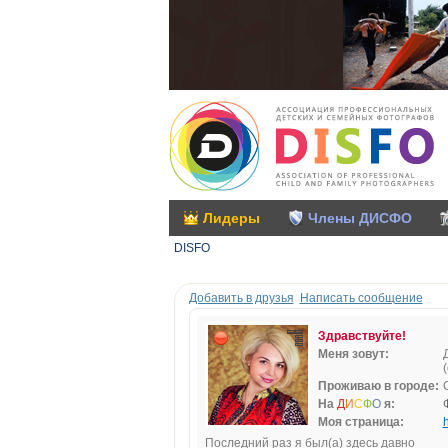
Лидеры
Члены ДИСФО
DISFO
Добавить в друзья
Написать сообщение
Здравствуйте!
Меня зовут:
Проживаю в городе:
На
Д
И
С
Ф
О
я:
Моя страница:
h
Последний раз я был(а) здесь давно