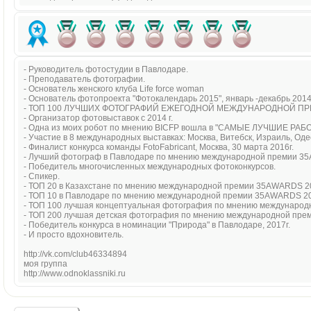
- Руководитель фотостудии в Павлодаре.
- Преподаватель фотографии.
- Основатель женского клуба Life force woman
- Основатель фотопроекта "Фотокалендарь 2015", январь -декабрь 2014
- ТОП 100 ЛУЧШИХ ФОТОГРАФИЙ ЕЖЕГОДНОЙ МЕЖДУНАРОДНОЙ ПРЕМ
- Организатор фотовыставок с 2014 г.
- Одна из моих робот по мнению BICFP вошла в "САМЫЕ ЛУЧШИЕ РАБ
- Участие в 8 международных выставках: Москва, Витебск, Израиль, Одесс
- Финалист конкурса команды FotoFabricant, Москва, 30 марта 2016г.
- Лучший фотограф в Павлодаре по мнению международной премии 3
- Победитель многочисленных международных фотоконкурсов.
- Спикер.
- ТОП 20 в Казахстане по мнению международной премии 35AWARDS 20
- ТОП 10 в Павлодаре по мнению международной премии 35AWARDS 20
- ТОП 100 лучшая концептуальная фотография по мнению междунаро
- ТОП 200 лучшая детская фотография по мнению международной пре
- Победитель конкурса в номинации "Природа" в Павлодаре, 2017г.
- И просто вдохновитель.
http://vk.com/club46334894
моя группа
http://www.odnoklassniki.ru