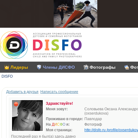
Лидеры
Члены ДИСФО
Фотографы
Фо
DISFO
Добавить в друзья
Написать сообщение
Здравствуйте!
Меня зовут:
Соловьева Оксана Александр
(oxserdukova)
Проживаю в городе:
Павлодар
На
Д
И
С
Ф
О
я:
Фотограф
Моя страница:
http://disfo.ru /profile/oxserdukov
Последний раз я был(а) здесь давно