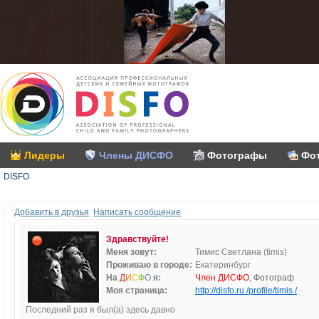
Лидеры
Члены ДИСФО
Фотографы
Фо
DISFO
Добавить в друзья
Написать сообщение
Здравствуйте!
Меня зовут:
Тимис Светлана (timis)
Проживаю в городе:
Екатеринбург
На
Д
И
С
Ф
О
я:
Член ДИСФО
, Фотограф
Моя страница:
http://disfo.ru /profile/timis /
Последний раз я был(а) здесь давно