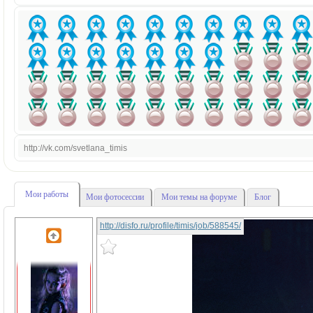
http://vk.com/svetlana_timis
Мои работы
Мои фотосессии
Мои темы на форуме
Блог
http://disfo.ru/profile/timis/job/588545/