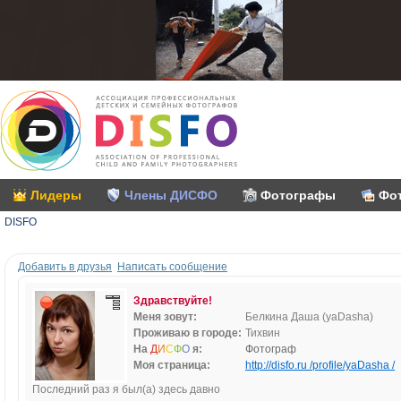
Лидеры
Члены ДИСФО
Фотографы
Фо
DISFO
Добавить в друзья
Написать сообщение
Здравствуйте!
Меня зовут:
Белкина Даша (yaDasha)
Проживаю в городе:
Тихвин
На
Д
И
С
Ф
О
я:
Фотограф
Моя страница:
http://disfo.ru /profile/yaDasha /
Последний раз я был(а) здесь давно