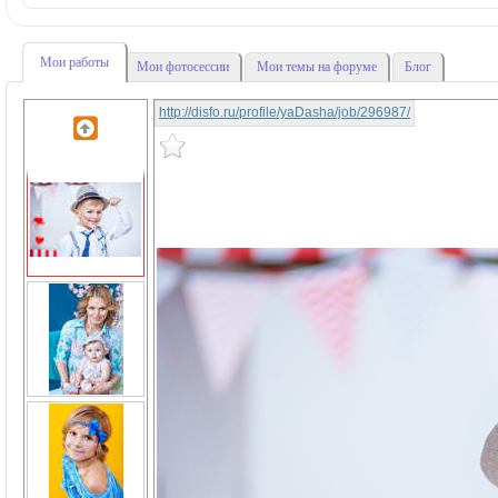
Мои работы
Мои фотосессии
Мои темы на форуме
Блог
http://disfo.ru/profile/yaDasha/job/296987/