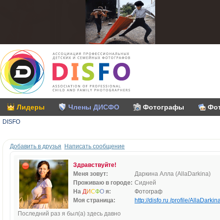
Лидеры
Члены ДИСФО
Фотографы
Фо
DISFO
Добавить в друзья
Написать сообщение
Здравствуйте!
Меня зовут:
Даркина Алла (AllaDarkina)
Проживаю в городе:
Сидней
На
Д
И
С
Ф
О
я:
Фотограф
Моя страница:
http://disfo.ru /profile/AllaDarkina
Последний раз я был(а) здесь давно