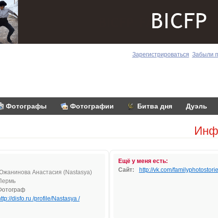
Зарегистрироваться
Забыли 
Фотографы
Фотографии
Битва дня
Дуэль
Инф
Ещё у меня есть:
Сайт:
http://vk.com/familyphotostori
Южанинова Анастасия (Nastasya)
Пермь
Фотограф
ttp://disfo.ru /profile/Nastasya /