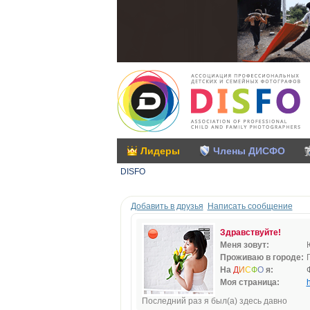
Лидеры
Члены ДИСФО
DISFO
Добавить в друзья
Написать сообщение
Здравствуйте!
Меня зовут:
Проживаю в городе:
На
Д
И
С
Ф
О
я:
Моя страница:
h
Последний раз я был(а) здесь давно