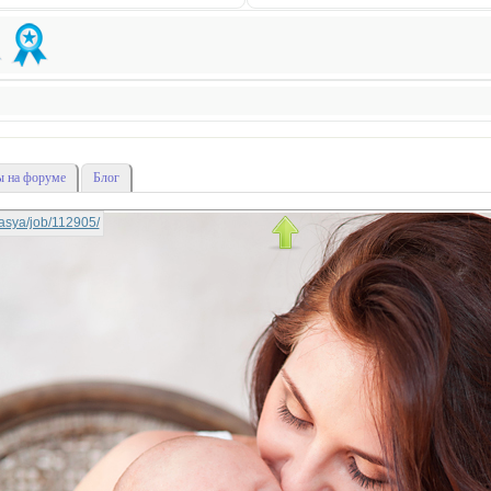
 на форуме
Блог
stasya/job/112905/