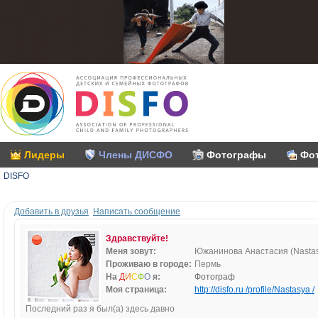
Лидеры
Члены ДИСФО
Фотографы
Фо
DISFO
Добавить в друзья
Написать сообщение
Здравствуйте!
Меня зовут:
Южанинова Анастасия (Nasta
Проживаю в городе:
Пермь
На
Д
И
С
Ф
О
я:
Фотограф
Моя страница:
http://disfo.ru /profile/Nastasya /
Последний раз я был(а) здесь давно