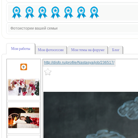
Фотоистории вашей семьи
Мои работы
Мои фотосессии
Мои темы на форуме
Блог
http://disfo.ru/profile/Nastasya/job/236517/