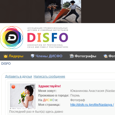
Лидеры
Члены ДИСФО
Фотографы
Фо
DISFO
Добавить в друзья
Написать сообщение
Здравствуйте!
Меня зовут:
Южанинова Анастасия (Nasta
Проживаю в городе:
Пермь
На
Д
И
С
Ф
О
я:
Фотограф
Моя страница:
http://disfo.ru /profile/Nastasya /
Последний раз я был(а) здесь давно