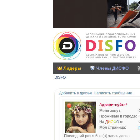
Лидеры
Члены ДИСФО
DISFO
Добавить в друзья
Написать сообщение
Здравствуйте!
Меня зовут:
Проживаю в городе:
На
Д
И
С
Ф
О
я:
Моя страница:
h
Последний раз я был(а) здесь давно