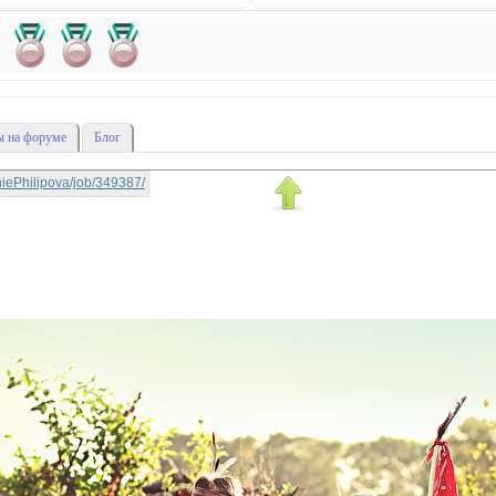
 на форуме
Блог
phiePhilipova/job/349387/