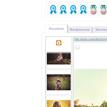
Мои работы
Мои фотосессии
Мои темы
http://disfo.ru/profile/So