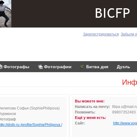
Зарегистрироваться
Забыли 
Фотографы
Фотографии
Битва дня
Дуэль
Инф
Вы можете мне:
Написать на почту:
fil
ipa.
s
@mai
l.r
Филипова Софья (SophiePhilipova)
Позвонить:
89807352483
Фурманов
Ещё у меня есть:
Фотограф
Сайт:
http://www.vog
ttp://disfo.ru /profile/SophiePhilipova /