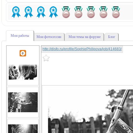
Мои работы
Мои фотосессии
Мои темы на форуме
Блог
http://disfo.ru/profile/SophiePhilipova/job/414683/