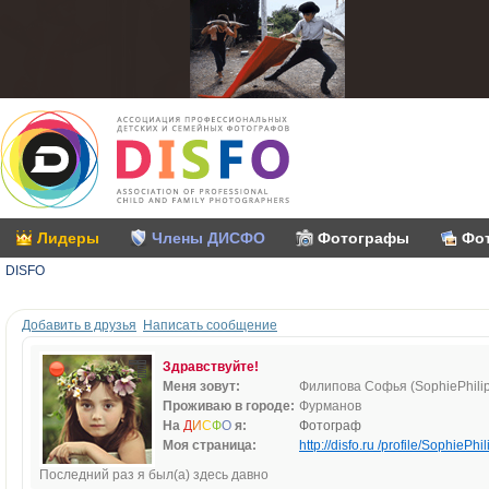
Лидеры
Члены ДИСФО
Фотографы
Фо
DISFO
Добавить в друзья
Написать сообщение
Здравствуйте!
Меня зовут:
Филипова Софья (SophiePhili
Проживаю в городе:
Фурманов
На
Д
И
С
Ф
О
я:
Фотограф
Моя страница:
http://disfo.ru /profile/SophiePhil
Последний раз я был(а) здесь давно