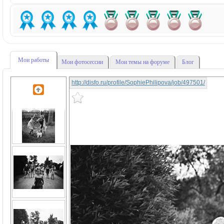
Мои работы
Мои фотосессии
Мои темы на форуме
Блог
http://disfo.ru/profile/SophiePhilipova/job/497501/