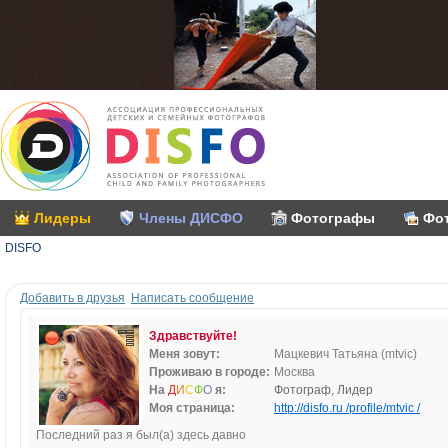
Лидеры
Члены ДИСФО
Фотографы
Фо
DISFO
Добавить в друзья
Написать сообщение
Здравствуйте!
Меня зовут:
Мацкевич Татьяна (mtvic)
Проживаю в городе:
Москва
На
Д
И
С
Ф
О
я:
Фотограф, Лидер
Моя страница:
http://disfo.ru /profile/mtvic /
Последний раз я был(а) здесь давно