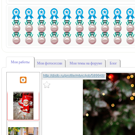
Мои работы
Мои фотосессии
Мои темы на форуме
Блог
http://disfo.ru/profile/mtvic/job/589948/