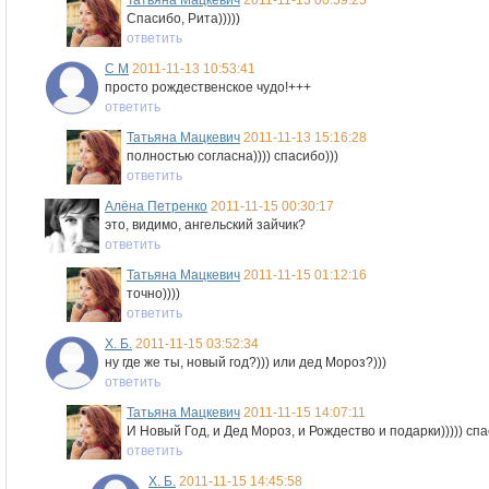
Татьяна Мацкевич
2011-11-13 00:59:25
Спасибо, Рита)))))
ответить
С М
2011-11-13 10:53:41
просто рождественское чудо!+++
ответить
Татьяна Мацкевич
2011-11-13 15:16:28
полностью согласна)))) спасибо)))
ответить
Алёна Петренко
2011-11-15 00:30:17
это, видимо, ангельский зайчик?
ответить
Татьяна Мацкевич
2011-11-15 01:12:16
точно))))
ответить
Х. Б.
2011-11-15 03:52:34
ну где же ты, новый год?))) или дед Мороз?)))
ответить
Татьяна Мацкевич
2011-11-15 14:07:11
И Новый Год, и Дед Мороз, и Рождество и подарки))))) спа
ответить
Х. Б.
2011-11-15 14:45:58