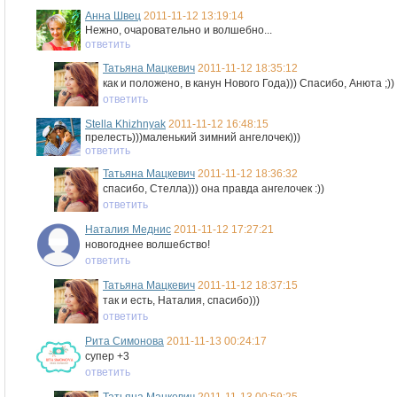
Анна Швец
2011-11-12 13:19:14
Нежно, очаровательно и волшебно...
ответить
Татьяна Мацкевич
2011-11-12 18:35:12
как и положено, в канун Нового Года))) Спасибо, Анюта ;))
ответить
Stella Khizhnyak
2011-11-12 16:48:15
прелесть)))маленький зимний ангелочек)))
ответить
Татьяна Мацкевич
2011-11-12 18:36:32
спасибо, Стелла))) она правда ангелочек :))
ответить
Наталия Меднис
2011-11-12 17:27:21
новогоднее волшебство!
ответить
Татьяна Мацкевич
2011-11-12 18:37:15
так и есть, Наталия, спасибо)))
ответить
Рита Симонова
2011-11-13 00:24:17
супер +3
ответить