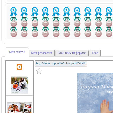
Мои работы
Мои фотосессии
Мои темы на форуме
Блог
http://disfo.ru/profile/mtvic/job/85228/