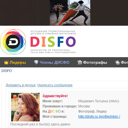
Лидеры
Члены ДИСФО
Фотографы
Фо
DISFO
Добавить в друзья
Написать сообщение
Здравствуйте!
Меня зовут:
Мацкевич Татьяна (mtvic)
Проживаю в городе:
Москва
На
Д
И
С
Ф
О
я:
Фотограф, Лидер
Моя страница:
http://disfo.ru /profile/mtvic /
Последний раз я был(а) здесь давно