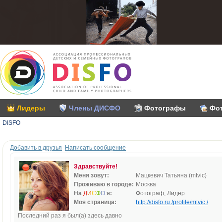
Лидеры
Члены ДИСФО
Фотографы
Фо
DISFO
Добавить в друзья
Написать сообщение
Здравствуйте!
Меня зовут:
Мацкевич Татьяна (mtvic)
Проживаю в городе:
Москва
На
Д
И
С
Ф
О
я:
Фотограф, Лидер
Моя страница:
http://disfo.ru /profile/mtvic /
Последний раз я был(а) здесь давно