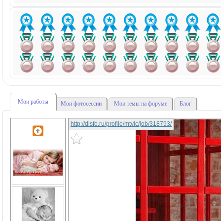
Мои работы
Мои фотосессии
Мои темы на форуме
Блог
http://disfo.ru/profile/mtvic/job/318793/