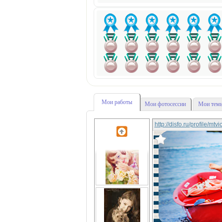
Мои работы
Мои фотосессии
Мои темы
http://disfo.ru/profile/mtv