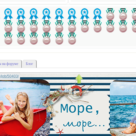
 на форуме
Блог
ic/job/50403/