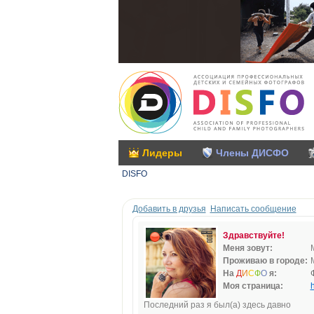
Лидеры
Члены ДИСФО
DISFO
Добавить в друзья
Написать сообщение
Здравствуйте!
Меня зовут:
Проживаю в городе:
На
Д
И
С
Ф
О
я:
Моя страница:
h
Последний раз я был(а) здесь давно