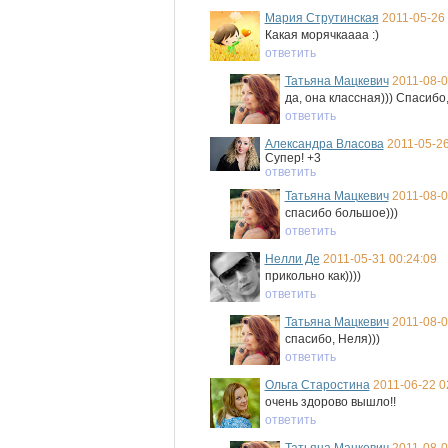
Мария Струтинская
2011-05-26 
Какая морячкаааа :)
ответить
Татьяна Мацкевич
2011-08-0
да, она классная))) Спасибо,
ответить
Александра Власова
2011-05-26
Супер! +3
ответить
Татьяна Мацкевич
2011-08-0
спасибо большое)))
ответить
Нелли Де
2011-05-31 00:24:09
прикольно как))))
ответить
Татьяна Мацкевич
2011-08-0
спасибо, Неля)))
ответить
Ольга Старостина
2011-06-22 0
очень здорово вышло!!
ответить