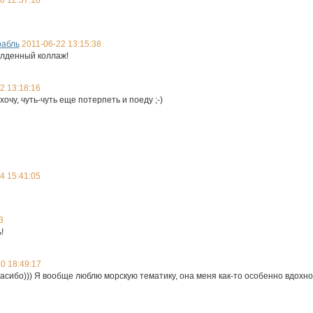
8 12:57:18
рабль
2011-06-22 13:15:38
алденный коллаж!
2 13:18:16
очу, чуть-чуть еще потерпеть и поеду ;-)
4 15:41:05
3
!
0 18:49:17
пасибо))) Я вообще люблю морскую тематику, она меня как-то особенно вдохно