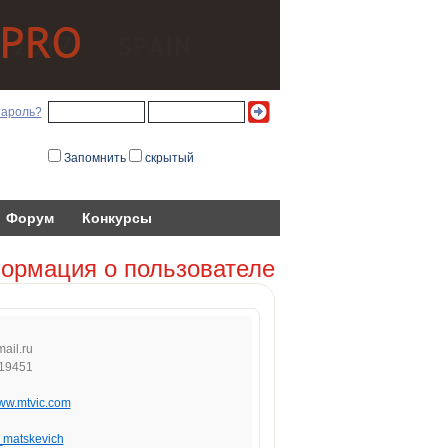
пароль?
Запомнить
скрытый
Форум
Конкурсы
ормация о пользователе
m
ail.
r
u
19451
www.mtvic.com
_matskevich