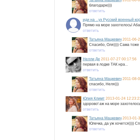
Татьяна Мацкевич
2011-08-0
благодарю)))
ответить
иди на ...ух Русcкий военный ко
Прямо на море захотелось! Аб
ответить
Татьяна Мацкевич
2011-06-2
Спасибо, Оля)))) Сама тоже х
ответить
Нелли Де
2011-07-27 00:17:56
первая в лодке ТАК нра...
ответить
Татьяна Мацкевич
2011-08-0
спасибо, Неля)))
ответить
Юлия Климт
2013-01-24 12:23:2
здорово! аж на море захотелось
ответить
Татьяна Мацкевич
2013-01-3
Юлечка, да уж хочется)))) С
ответить