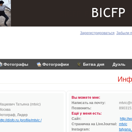
Зарегистрироваться
Забыли 
Фотографы
Фотографии
Битва дня
Дуэль
Инф
Вы можете мне:
Написать на почту:
mtvic
@
Мацкевич Татьяна (mtvic)
Позвонить:
890315
Москва
Ещё у меня есть:
Фотограф, Лидер
Сайт:
http://
ttp://disfo.ru /profile/mtvic /
Страничка на LiveJournal:
mtvic
Instagram:
tatyana