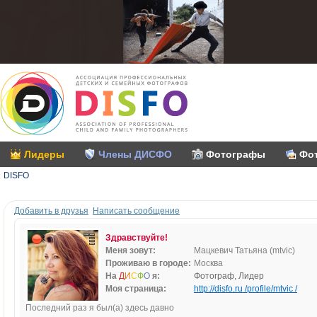
Лидеры
Члены ДИСФО
Фотографы
Фо
DISFO
Добавить в друзья
Написать сообщение
Здравствуйте!
Меня зовут:
Мацкевич Татьяна (mtvic)
Проживаю в городе:
Москва
На
Д
И
С
Ф
О
я:
Фотограф, Лидер
Моя страница:
http://disfo.ru /profile/mtvic /
Последний раз я был(а) здесь давно