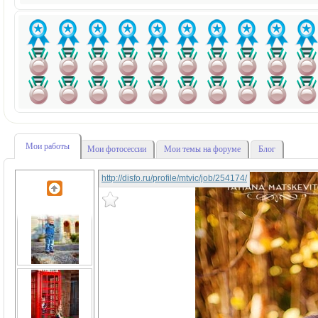
Мои работы
Мои фотосессии
Мои темы на форуме
Блог
http://disfo.ru/profile/mtvic/job/254174/