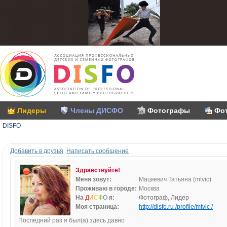
Лидеры
Члены ДИСФО
Фотографы
Фо
DISFO
Добавить в друзья
Написать сообщение
Здравствуйте!
Меня зовут:
Мацкевич Татьяна (mtvic)
Проживаю в городе:
Москва
На
Д
И
С
Ф
О
я:
Фотограф, Лидер
Моя страница:
http://disfo.ru /profile/mtvic /
Последний раз я был(а) здесь давно