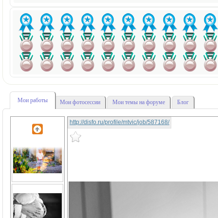
Мои работы
Мои фотосессии
Мои темы на форуме
Блог
http://disfo.ru/profile/mtvic/job/587168/