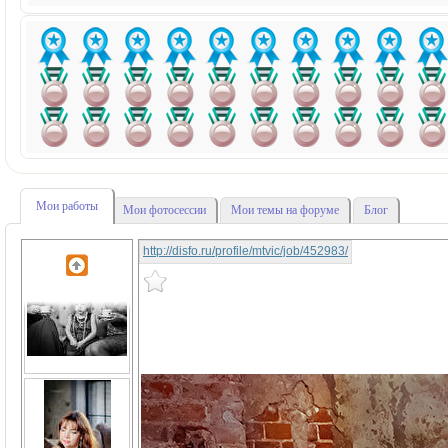
Мои работы
Мои фотосессии
Мои темы на форуме
Блог
http://disfo.ru/profile/mtvic/job/452983/