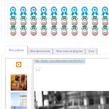
Мои работы
Мои фотосессии
Мои темы на форуме
Блог
http://disfo.ru/profile/mtvic/job/584547/