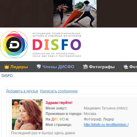
Лидеры
Члены ДИСФО
Фотографы
Фо
DISFO
Добавить в друзья
Написать сообщение
Здравствуйте!
Меня зовут:
Мацкевич Татьяна (mtvic)
Проживаю в городе:
Москва
На
Д
И
С
Ф
О
я:
Фотограф, Лидер
Моя страница:
http://disfo.ru /profile/mtvic /
Последний раз я был(а) здесь давно