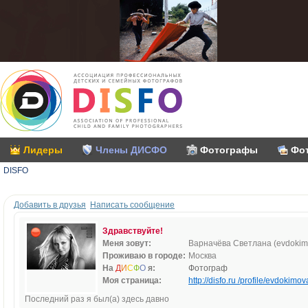
Лидеры
Члены ДИСФО
Фотографы
Фо
DISFO
Добавить в друзья
Написать сообщение
Здравствуйте!
Меня зовут:
Варначёва Светлана (evdokim
Проживаю в городе:
Москва
На
Д
И
С
Ф
О
я:
Фотограф
Моя страница:
http://disfo.ru /profile/evdokimov
Последний раз я был(а) здесь давно