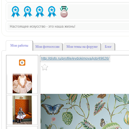
Настоящее искусство - это наша жизнь!
Мои работы
Мои фотосессии
Мои темы на форуме
Блог
http://disfo.ru/profile/evdokimova/job/49626/