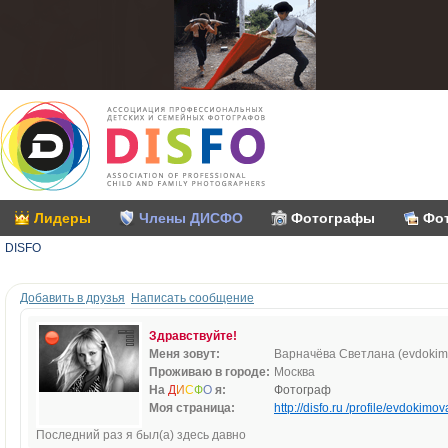
Лидеры
Члены ДИСФО
Фотографы
Фо
DISFO
Добавить в друзья
Написать сообщение
Здравствуйте!
Меня зовут:
Варначёва Светлана (evdokim
Проживаю в городе:
Москва
На
Д
И
С
Ф
О
я:
Фотограф
Моя страница:
http://disfo.ru /profile/evdokimov
Последний раз я был(а) здесь давно