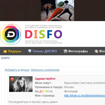
Лидеры
Члены ДИСФО
Фотографы
Фо
DISFO
Добавить в друзья
Написать сообщение
Здравствуйте!
Меня зовут:
Варначёва Светлана (evdokim
Проживаю в городе:
Москва
На
Д
И
С
Ф
О
я:
Фотограф
Моя страница:
http://disfo.ru /profile/evdokimov
Последний раз я был(а) здесь давно