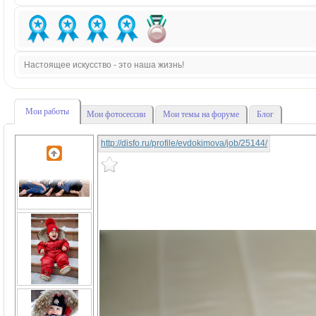
Настоящее искусство - это наша жизнь!
Мои работы
Мои фотосессии
Мои темы на форуме
Блог
http://disfo.ru/profile/evdokimova/job/25144/