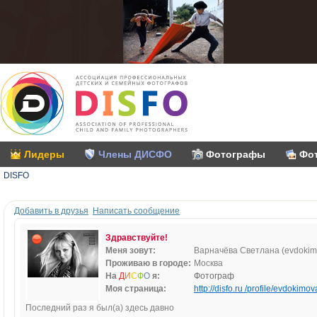
Лидеры
Члены ДИСФО
Фотографы
Фо
DISFO
Добавить в друзья
Написать сообщение
Здравствуйте!
Меня зовут:
Варначёва Светлана (evdokim
Проживаю в городе:
Москва
На
Д
И
С
Ф
О
я:
Фотограф
Моя страница:
http://disfo.ru /profile/evdokimov
Последний раз я был(а) здесь давно