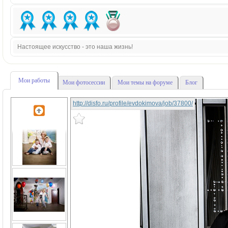
Настоящее искусство - это наша жизнь!
Мои работы
Мои фотосессии
Мои темы на форуме
Блог
http://disfo.ru/profile/evdokimova/job/37800/