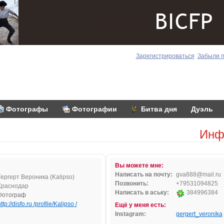
Зарегистрироваться
Забыли 
Фотографы
Фотографии
Битва дня
Дуэль
Инф
Вы можете мне:
Написать на почту:
gva88
8@m
ail
.r
u
Гергерт Вероника (Kalipso)
Позвонить:
+79531094825
Краснодар
Написать в аську:
384996384
Фотограф
ttp://disfo.ru /profile/Kalipso /
Ещё у меня есть:
Instagram:
gergert_veronika