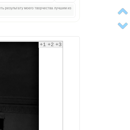
ыть результату моего творчества лучшим из
+1
+2
+3