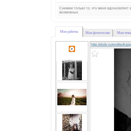
Снимаю только то, что меня вдохновляет а
возможных.
Мои работы
Мои фотосессии
Мои темы
http://disfo.ru/profile/Ka