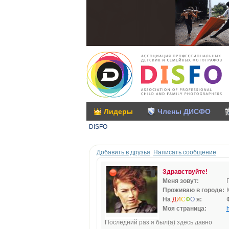
Лидеры
Члены ДИСФО
DISFO
Добавить в друзья
Написать сообщение
Здравствуйте!
Меня зовут:
Проживаю в городе:
На
Д
И
С
Ф
О
я:
Моя страница:
h
Последний раз я был(а) здесь давно