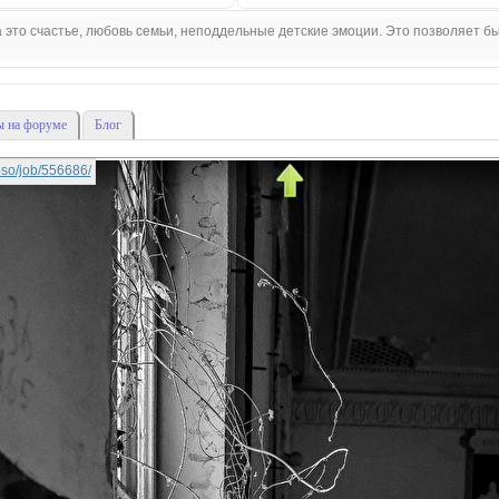
 это счастье, любовь семьи, неподдельные детские эмоции. Это позволяет б
 на форуме
Блог
lipso/job/556686/