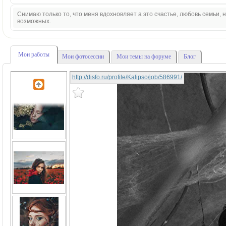
Снимаю только то, что меня вдохновляет а это счастье, любовь семьи,
возможных.
Мои работы
Мои фотосессии
Мои темы на форуме
Блог
http://disfo.ru/profile/Kalipso/job/586991/