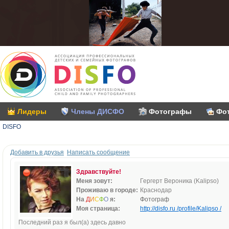
Лидеры
Члены ДИСФО
Фотографы
Фо
DISFO
Добавить в друзья
Написать сообщение
Здравствуйте!
Меня зовут:
Гергерт Вероника (Kalipso)
Проживаю в городе:
Краснодар
На
Д
И
С
Ф
О
я:
Фотограф
Моя страница:
http://disfo.ru /profile/Kalipso /
Последний раз я был(а) здесь давно