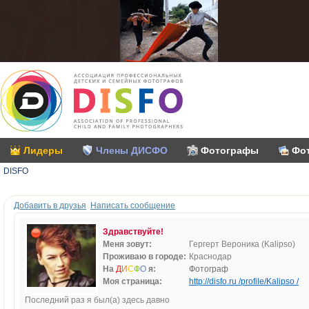
Лидеры
Члены ДИСФО
Фотографы
Фо
DISFO
Добавить в друзья
Написать сообщение
Здравствуйте!
Меня зовут:
Гергерт Вероника (Kalipso)
Проживаю в городе:
Краснодар
На
Д
И
С
Ф
О
я:
Фотограф
Моя страница:
http://disfo.ru /profile/Kalipso /
Последний раз я был(а) здесь давно