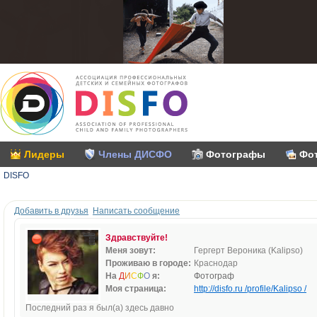
Лидеры
Члены ДИСФО
Фотографы
Фо
DISFO
Добавить в друзья
Написать сообщение
Здравствуйте!
Меня зовут:
Гергерт Вероника (Kalipso)
Проживаю в городе:
Краснодар
На
Д
И
С
Ф
О
я:
Фотограф
Моя страница:
http://disfo.ru /profile/Kalipso /
Последний раз я был(а) здесь давно