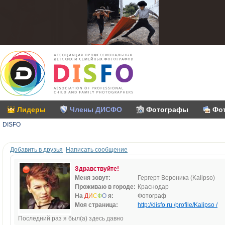
Лидеры
Члены ДИСФО
Фотографы
Фо
DISFO
Добавить в друзья
Написать сообщение
Здравствуйте!
Меня зовут:
Гергерт Вероника (Kalipso)
Проживаю в городе:
Краснодар
На
Д
И
С
Ф
О
я:
Фотограф
Моя страница:
http://disfo.ru /profile/Kalipso /
Последний раз я был(а) здесь давно