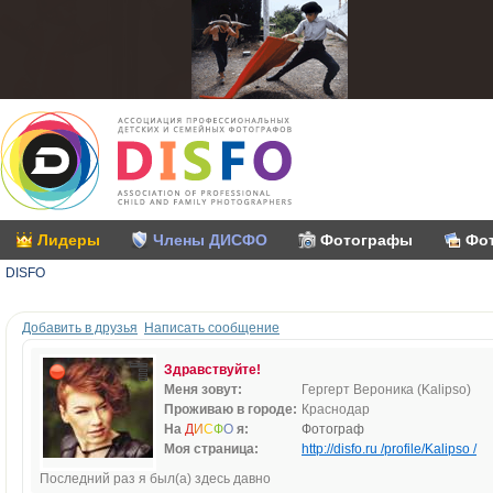
Лидеры
Члены ДИСФО
Фотографы
Фо
DISFO
Добавить в друзья
Написать сообщение
Здравствуйте!
Меня зовут:
Гергерт Вероника (Kalipso)
Проживаю в городе:
Краснодар
На
Д
И
С
Ф
О
я:
Фотограф
Моя страница:
http://disfo.ru /profile/Kalipso /
Последний раз я был(а) здесь давно