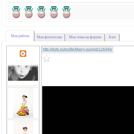
Мои работы
Мои фотосессии
Мои темы на форуме
Блог
http://disfo.ru/profile/Marry-sun/job/126440/