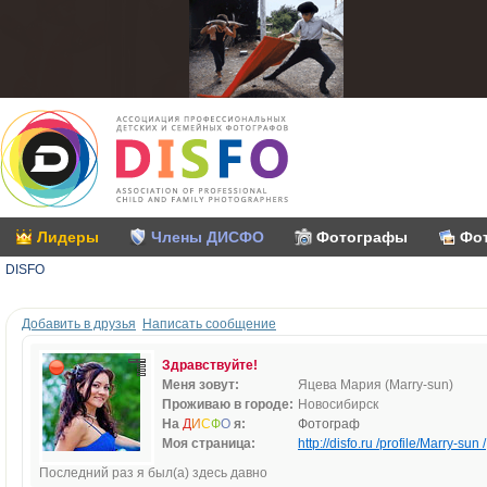
Лидеры
Члены ДИСФО
Фотографы
Фо
DISFO
Добавить в друзья
Написать сообщение
Здравствуйте!
Меня зовут:
Яцева Мария (Marry-sun)
Проживаю в городе:
Новосибирск
На
Д
И
С
Ф
О
я:
Фотограф
Моя страница:
http://disfo.ru /profile/Marry-sun /
Последний раз я был(а) здесь давно