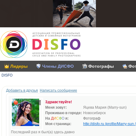
Лидеры
Члены ДИСФО
Фотографы
Фо
DISFO
Добавить в друзья
Написать сообщение
Здравствуйте!
Меня зовут:
Яцева Мария (Marry-sun)
Проживаю в городе:
Новосибирск
На
Д
И
С
Ф
О
я:
Фотограф
Моя страница:
http://disfo.ru /profile/Marry-sun /
Последний раз я был(а) здесь давно