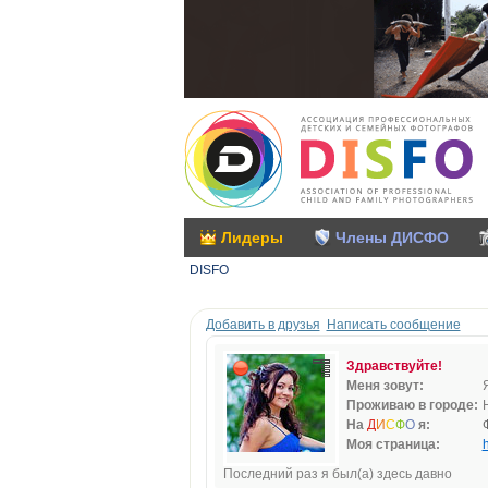
Лидеры
Члены ДИСФО
DISFO
Добавить в друзья
Написать сообщение
Здравствуйте!
Меня зовут:
Проживаю в городе:
На
Д
И
С
Ф
О
я:
Моя страница:
h
Последний раз я был(а) здесь давно