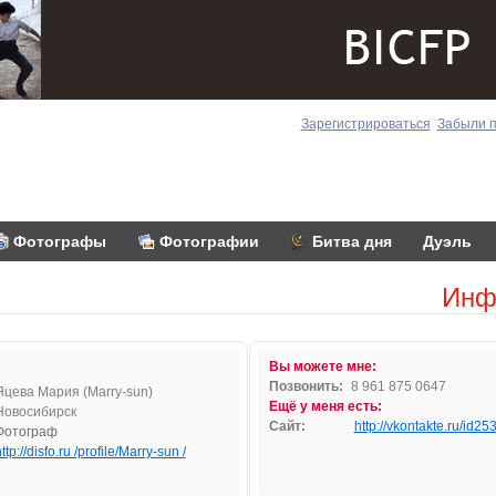
Зарегистрироваться
Забыли 
Фотографы
Фотографии
Битва дня
Дуэль
Инф
Вы можете мне:
Позвонить:
8 961 875 0647
Яцева Мария (Marry-sun)
Ещё у меня есть:
Новосибирск
Сайт:
http://vkontakte.ru/id2
Фотограф
ttp://disfo.ru /profile/Marry-sun /