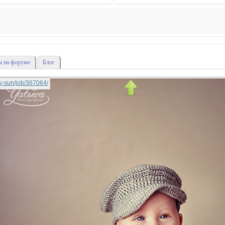
 на форуме
Блог
rry-sun/job/367064/