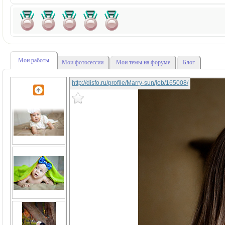
Мои работы
Мои фотосессии
Мои темы на форуме
Блог
http://disfo.ru/profile/Marry-sun/job/165008/