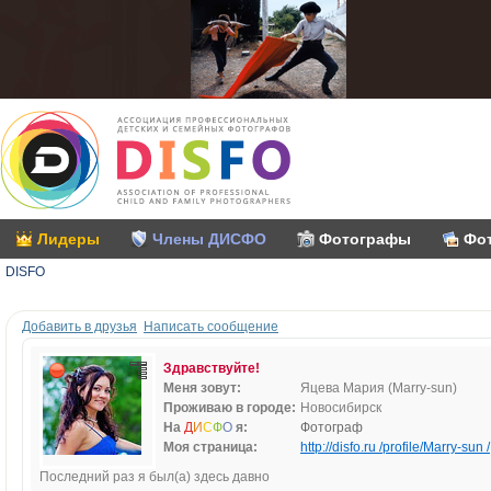
Лидеры
Члены ДИСФО
Фотографы
Фо
DISFO
Добавить в друзья
Написать сообщение
Здравствуйте!
Меня зовут:
Яцева Мария (Marry-sun)
Проживаю в городе:
Новосибирск
На
Д
И
С
Ф
О
я:
Фотограф
Моя страница:
http://disfo.ru /profile/Marry-sun /
Последний раз я был(а) здесь давно