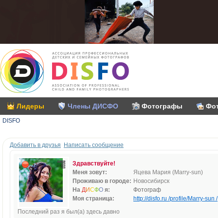
Лидеры
Члены ДИСФО
Фотографы
Фо
DISFO
Добавить в друзья
Написать сообщение
Здравствуйте!
Меня зовут:
Яцева Мария (Marry-sun)
Проживаю в городе:
Новосибирск
На
Д
И
С
Ф
О
я:
Фотограф
Моя страница:
http://disfo.ru /profile/Marry-sun /
Последний раз я был(а) здесь давно