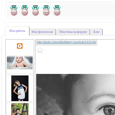
Мои работы
Мои фотосессии
Мои темы на форуме
Блог
http://disfo.ru/profile/Marry-sun/job/143143/