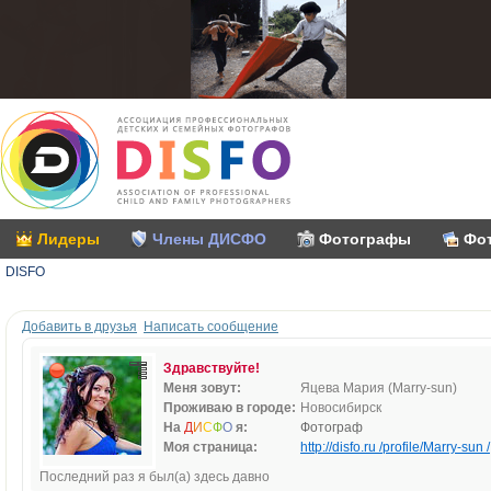
Лидеры
Члены ДИСФО
Фотографы
Фо
DISFO
Добавить в друзья
Написать сообщение
Здравствуйте!
Меня зовут:
Яцева Мария (Marry-sun)
Проживаю в городе:
Новосибирск
На
Д
И
С
Ф
О
я:
Фотограф
Моя страница:
http://disfo.ru /profile/Marry-sun /
Последний раз я был(а) здесь давно