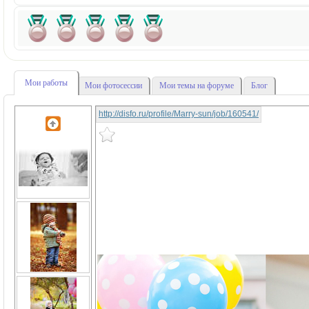
Мои работы
Мои фотосессии
Мои темы на форуме
Блог
http://disfo.ru/profile/Marry-sun/job/160541/