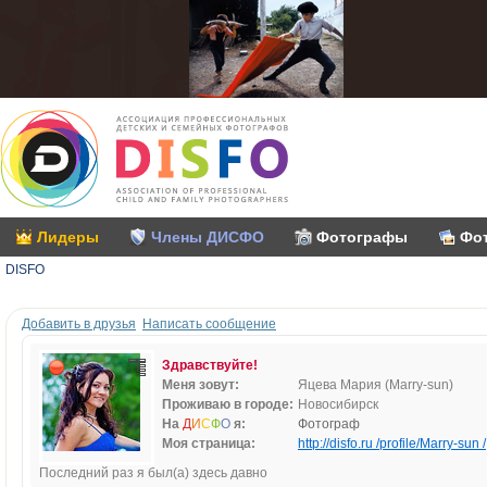
Лидеры
Члены ДИСФО
Фотографы
Фо
DISFO
Добавить в друзья
Написать сообщение
Здравствуйте!
Меня зовут:
Яцева Мария (Marry-sun)
Проживаю в городе:
Новосибирск
На
Д
И
С
Ф
О
я:
Фотограф
Моя страница:
http://disfo.ru /profile/Marry-sun /
Последний раз я был(а) здесь давно