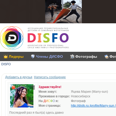
Лидеры
Члены ДИСФО
Фотографы
Фо
DISFO
Добавить в друзья
Написать сообщение
Здравствуйте!
Меня зовут:
Яцева Мария (Marry-sun)
Проживаю в городе:
Новосибирск
На
Д
И
С
Ф
О
я:
Фотограф
Моя страница:
http://disfo.ru /profile/Marry-sun /
Последний раз я был(а) здесь давно