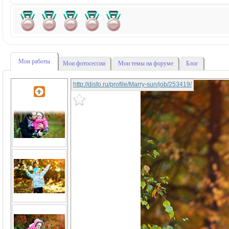
Мои работы
Мои фотосессии
Мои темы на форуме
Блог
http://disfo.ru/profile/Marry-sun/job/253419/