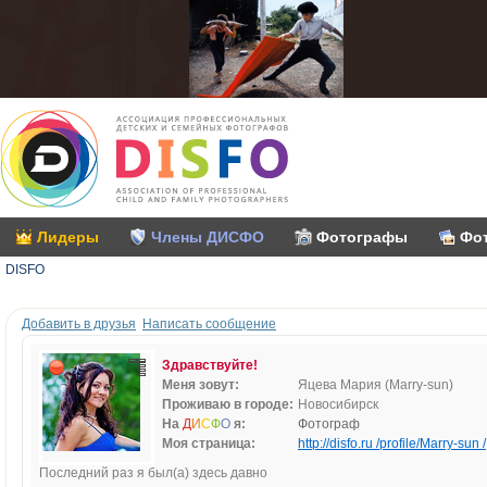
Лидеры
Члены ДИСФО
Фотографы
Фо
DISFO
Добавить в друзья
Написать сообщение
Здравствуйте!
Меня зовут:
Яцева Мария (Marry-sun)
Проживаю в городе:
Новосибирск
На
Д
И
С
Ф
О
я:
Фотограф
Моя страница:
http://disfo.ru /profile/Marry-sun /
Последний раз я был(а) здесь давно