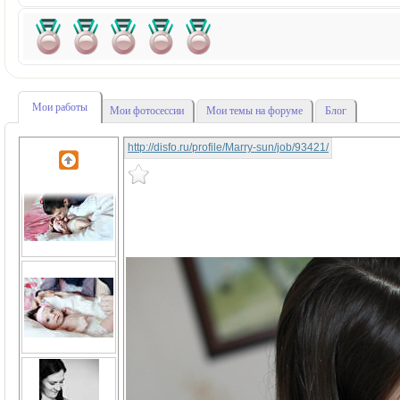
Мои работы
Мои фотосессии
Мои темы на форуме
Блог
http://disfo.ru/profile/Marry-sun/job/93421/